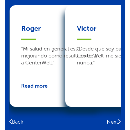
Roger
Victor
“Mi salud en general está
“Desde que soy pacie
mejorando como resultado de ir
CenterWell, me siento
a CenterWell.”
nunca.”
Read more
Back
Next