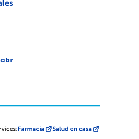
ales
cibir
rvices:
Farmacia
Salud en casa