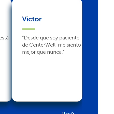
Victor
Joyce
está
“Desde que soy paciente
“CenterW
de CenterWell, me siento
atención
mejor que nunca.”
que neces
Read mo