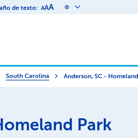
A
A
ño de texto:
A
South Carolina
Anderson, SC - Homeland
Homeland Park