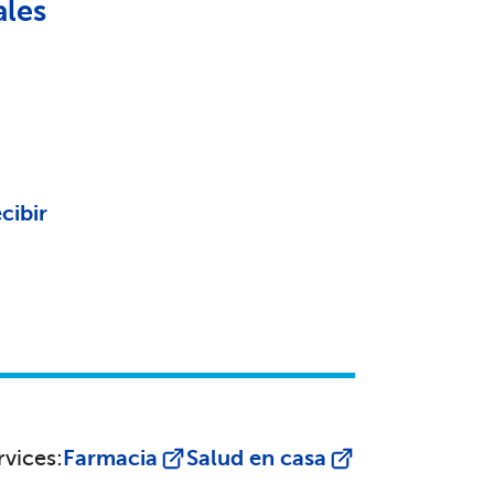
ales
cibir
rvices:
Farmacia
Salud en casa