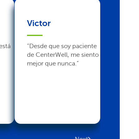
Victor
Joyce
está
“Desde que soy paciente
“CenterW
de CenterWell, me siento
atención
mejor que nunca.”
que neces
Read mo