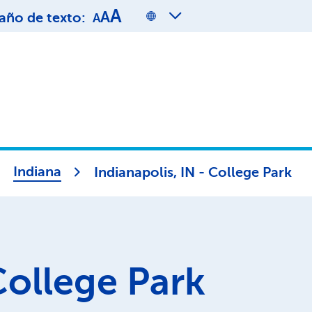
A
A
ño de texto:
A
Indiana
Indianapolis, IN - College Park
ollege Park