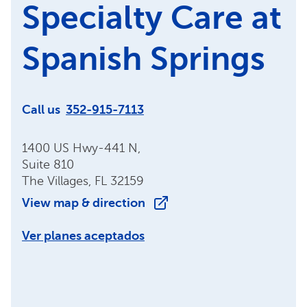
Specialty Care at
Spanish Springs
Call us
352-915-7113
1400 US Hwy-441 N,
Suite 810
The Villages, FL 32159
View map & direction
Ver planes aceptados