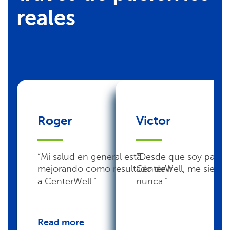
reales
Roger
Victor
“Mi salud en general está
“Desde que soy pacie
mejorando como resultado de ir
CenterWell, me siento
a CenterWell.”
nunca.”
Read more