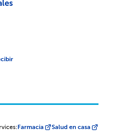
ales
cibir
rvices:
Farmacia
Salud en casa