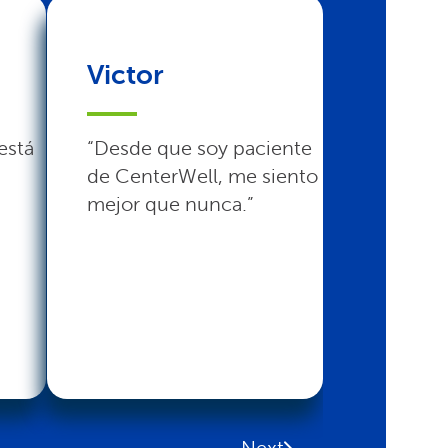
Victor
Joyce
está
“Desde que soy paciente
“CenterW
de CenterWell, me siento
atención
mejor que nunca.”
que neces
Read mo