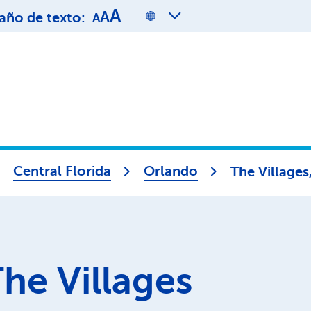
A
A
ño de texto:
A
Central Florida
Orlando
The Villages
he Villages