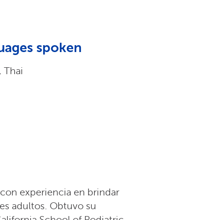
uages spoken
, Thai
con experiencia en brindar
ntes adultos. Obtuvo su
lifornia School of Podiatric