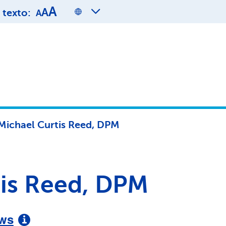
A
A
texto:
A
Michael Curtis Reed, DPM
tis Reed, DPM
ws