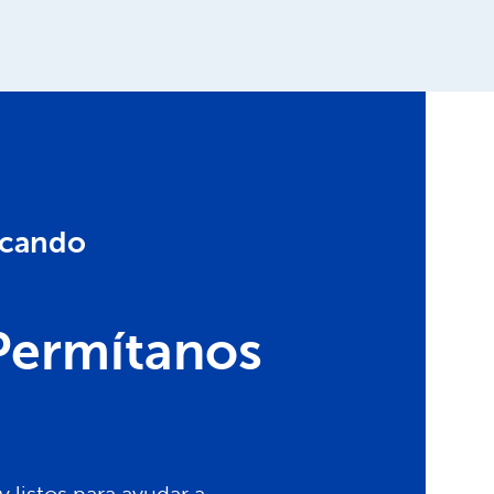
scando
Permítanos