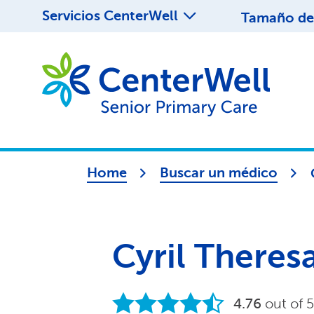
Servicios CenterWell
Tamaño de 
Home
Buscar un médico
Cyril There
4.76
out of 5