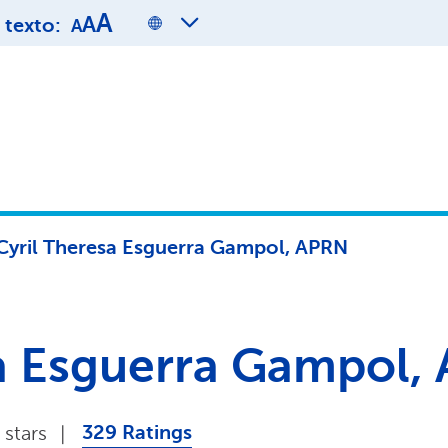
A
A
texto:
A
Cyril Theresa Esguerra Gampol, APRN
sa Esguerra Gampol,
329 Ratings
 stars
|