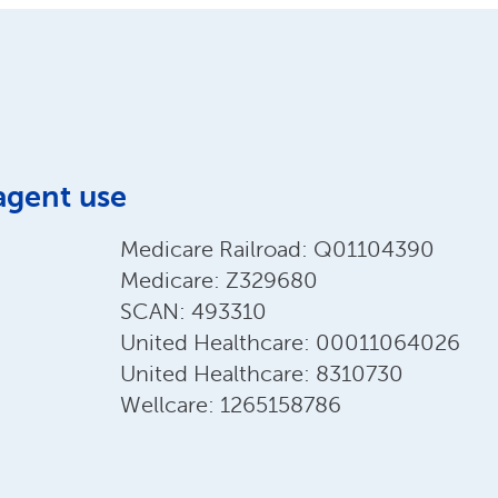
agent use
Medicare Railroad: Q01104390
Medicare: Z329680
SCAN: 493310
United Healthcare: 00011064026
United Healthcare: 8310730
Wellcare: 1265158786