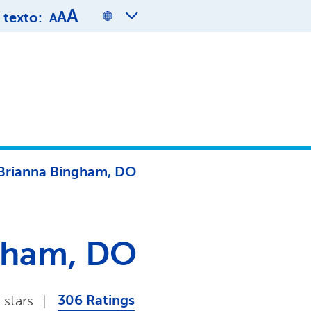
A
A
texto:
A
Brianna Bingham, DO
gham, DO
306 Ratings
 stars
|