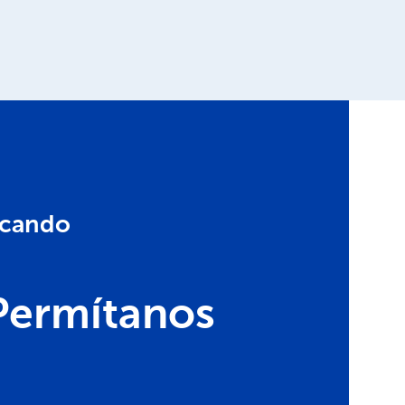
scando
Permítanos