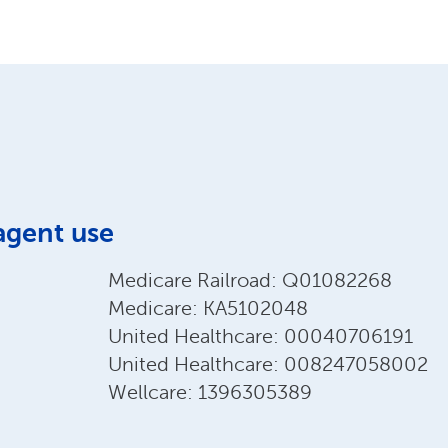
agent use
Medicare Railroad: Q01082268
Medicare: KA5102048
United Healthcare: 00040706191
United Healthcare: 008247058002
Wellcare: 1396305389