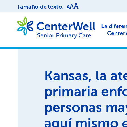
A
A
Tamaño de texto:
A
La difere
Center
Kansas, la a
primaria enf
personas ma
aquí mismo 