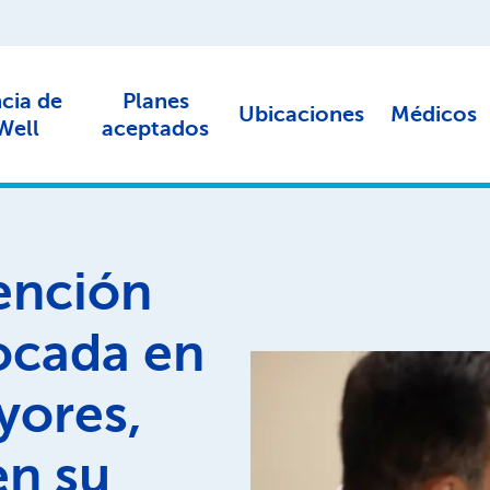
ncia de
Planes
Ubicaciones
Médicos
Well
aceptados
tención
ocada en
yores,
en su