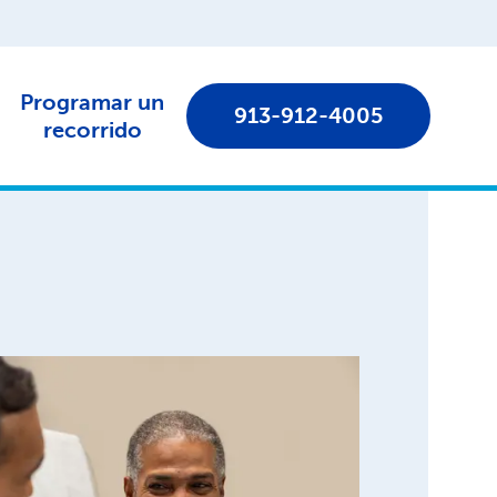
Programar un
913-912-4005
recorrido